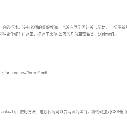
社会的征途。没有老师的督促教诲，也没有同学间的关心帮助，一切重新
变化呢? 在这里，摘选了比尔·盖茨的几句至理名言，送给你们...
< form name=”form1″ acti...
BasicImage(grayscale=1); } 使用方法：这段代码可以变网页为黑白，将代码加到CSS