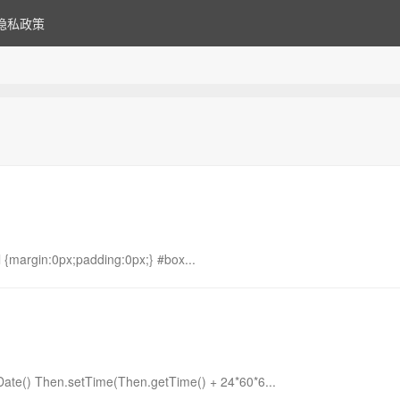
隐私政策
ul {margin:0px;padding:0px;} #box...
 Date() Then.setTime(Then.getTime() + 24*60*6...