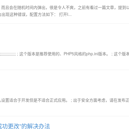
错误还是存在，而且会在随机时间内弹出，很是令人不爽，之前有看过一篇文章，提到
出现这种错误，配置方法如下： 打开I...
这个文件 ;; ;;;;;;;;;;;;;;;;; ; 这个版本是推荐使用的、PHP5风格的php.ini版本。 ; 这
HP新安装时的默认设置。默认设置适合于开发但是不适合正式应用。 ; 出于安全方面考虑，请在发
被成功更改”的解决办法