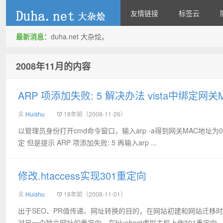
友情链接
标签云
最新消息：
duha.net 大杂烩。
duha.net
2008年11月的内容
ARP 项添加失败: 5 解决办法 vista中绑定网关
Huishu
18年前（2008-11-26）
以管理员身份打开cmd命令窗口，输入arp -a得到网关MAC地址为00-13-49-d
定 但是提示 ARP 项添加失败: 5 再输入arp ...
修改.htaccess实现301重定向
Huishu
18年前（2008-11-01）
出于SEO、PR值传递、网址转换的目的，在网站初建和网站迁移
对另一个独立网址的重定向。在bluehost虚拟主机上作301重定向，最常