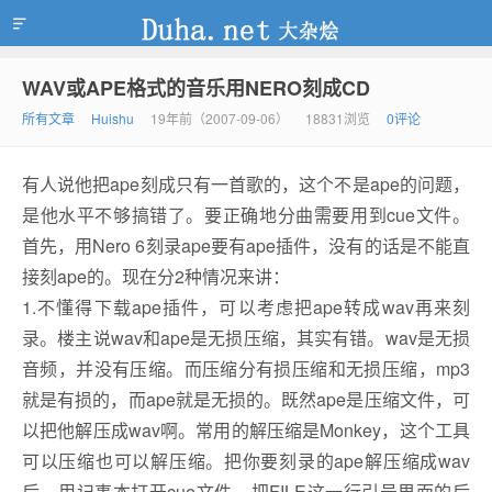
WAV或APE格式的音乐用NERO刻成CD
duha.net
所有文章
Huishu
19年前（2007-09-06）
18831浏览
0评论
有人说他把ape刻成只有一首歌的，这个不是ape的问题，
是他水平不够搞错了。要正确地分曲需要用到cue文件。
首先，用Nero 6刻录ape要有ape插件，没有的话是不能直
接刻ape的。现在分2种情况来讲：
1.不懂得下载ape插件，可以考虑把ape转成wav再来刻
录。楼主说wav和ape是无损压缩，其实有错。wav是无损
音频，并没有压缩。而压缩分有损压缩和无损压缩，mp3
就是有损的，而ape就是无损的。既然ape是压缩文件，可
以把他解压成wav啊。常用的解压缩是Monkey，这个工具
可以压缩也可以解压缩。把你要刻录的ape解压缩成wav
后，用记事本打开cue文件，把FILE这一行引号里面的后