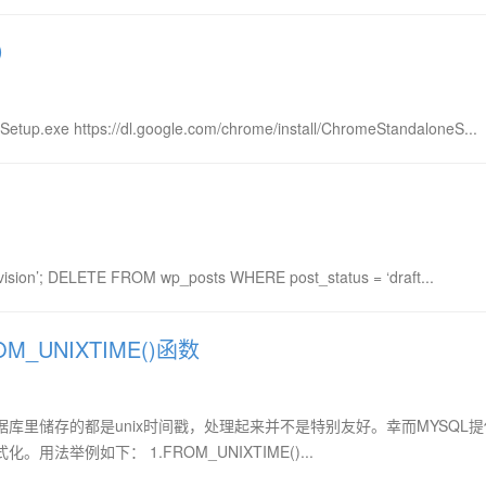
）
Setup.exe https://dl.google.com/chrome/install/ChromeStandaloneS...
on’; DELETE FROM wp_posts WHERE post_status = ‘draft...
M_UNIXTIME()函数
里储存的都是unix时间戳，处理起来并不是特别友好。幸而MYSQL
例如下： 1.FROM_UNIXTIME()...