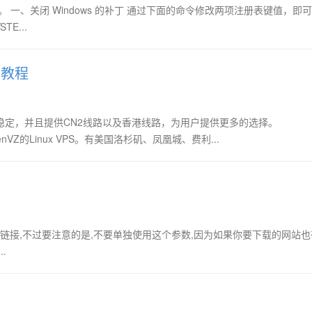
。 一、关闭 Windows 的补丁 通过下面的命令修改两项注册表键值，即
TE...
买教程
稳定，并且提供CN2线路以及香港线路，为用户提供更多的选择。
nVZ的Linux VPS。有美国洛杉矶、凤凰城、费利...
表示递归下载,会下载所有的链接,不过要注意的是,不要单独使用这个参数,因为如果你要下载的网
.