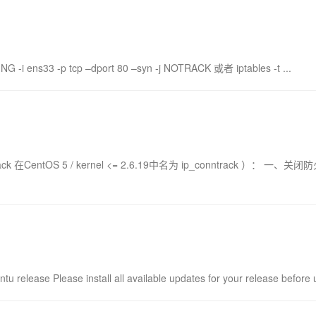
i ens33 -p tcp –dport 80 –syn -j NOTRACK 或者 iptables -t ...
tOS 5 / kernel <= 2.6.19中名为 ip_conntrack ）： 一、关
se Please install all available updates for your release before u