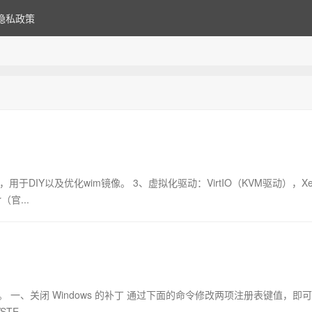
隐私政策
+，用于DIY以及优化wim镜像。 3、虚拟化驱动：VirtIO（KVM驱动），X
（官...
。 一、关闭 Windows 的补丁 通过下面的命令修改两项注册表键值，即
TE...