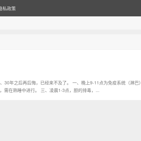
隐私政策
、30年之后再后悔，已经来不及了。 一、晚上9-11点为免疫系统（淋巴
需在熟睡中进行。 三、凌晨1-3点，胆的排毒，...